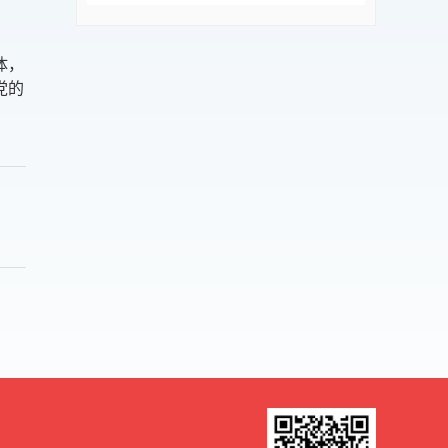
体，
党的